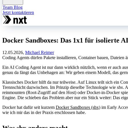
Team
Blog
Jetzt kontaktieren
Docker Sandboxes: Das 1x1 für isolierte A
12.05.2026,
Michael Reimer
Coding Agents dürfen Pakete installieren, Container bauen, Dateien ä
Ein AI Coding Agent ist nur dann wirklich nützlich, wenn er auch ausf
genau da fängt das Unbehagen an: Wir geben einem Modell, das gerne 
Klassisches Docker hilft da nur teilweise. Auf Linux teilt sich ein
Trennschicht dazwischen. Im Prinzip dieselbe Technologie wie
sbx
. 
reinmounten (Root-Zugriff auf den Host) oder Docker-in-Docker spie
Engine. Die schieben das Problem aber nur ein Stück weiter: Das ei
Docker hat dafür seit kurzem
Docker Sandboxes (sbx)
im Early Acces
wie ich mir das in der Praxis erschlossen habe.
Was sbx anders macht