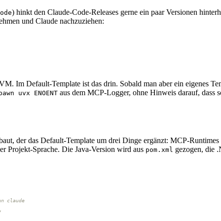
) hinkt den Claude-Code-Releases gerne ein paar Versionen hinterh
ode
u nehmen und Claude nachzuziehen:
r VM. Im Default-Template ist das drin. Sobald man aber ein eigenes Tem
aus dem MCP-Logger, ohne Hinweis darauf, dass sch
pawn uvx ENOENT
aut, der das Default-Template um drei Dinge ergänzt: MCP-Runtimes vor
der Projekt-Sprache. Die Java-Version wird aus
gezogen, die 
pom.xml
nn claude
7