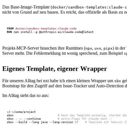
Das Base-Image-Template (
docker/sandbox-templates:claude-c
nicht von Grund auf neu bauen. Es reicht, das offizielle als Basis z
FROM
docker/sandbox-templates:claude-code
RUN
 npm install -g @anthropic-ai/claude-code@latest
Projekt-MCP-Server brauchen ihre Runtimes (
,
,
) in de
npx
uvx
pipx
Server mehr. Die Fehlermeldung ist wenig sprechend, zum Beispiel
s
Eigenes Template, eigener Wrapper
Für unseren Alltag bei nxt habe ich einen kleinen Wrapper um
geb
sbx
Bootstrap für den Zugriff auf den Issue-Tracker und Auto-Detection 
Im Alltag sieht das so aus:
cd
sbox                          
# baut das Template einmalig, startet da
sbox . -- --continue          
# extra Flags für claude nach --
sbox --build --lang java --lang-version 
17
# Template mit Temurin 1