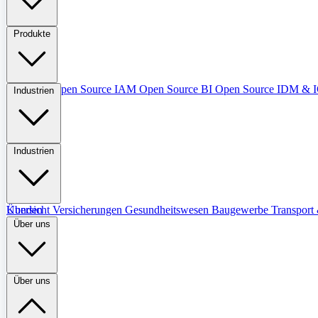
Produkte
Übersicht
Open Source IAM
Open Source BI
Open Source IDM &
Industrien
Industrien
Übersicht
Kunden
Versicherungen
Gesundheitswesen
Baugewerbe
Transport 
Über uns
Über uns