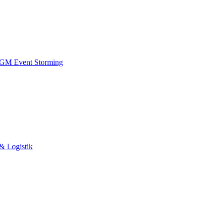
 IGM
Event Storming
& Logistik