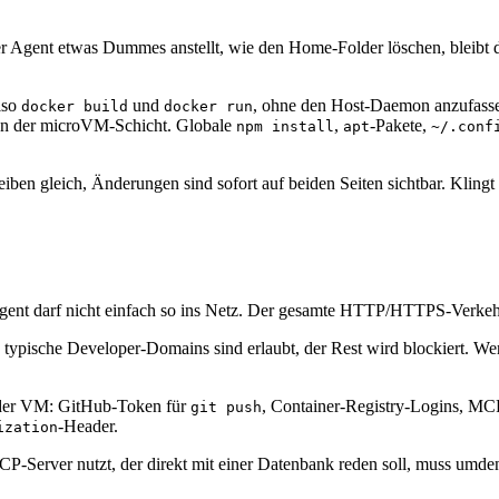
er Agent etwas Dummes anstellt, wie den Home-Folder löschen, bleibt
lso
und
, ohne den Host-Daemon anzufasse
docker build
docker run
 von der microVM-Schicht. Globale
,
-Pakete,
npm install
apt
~/.conf
en gleich, Änderungen sind sofort auf beiden Seiten sichtbar. Klingt 
Agent darf nicht einfach so ins Netz. Der gesamte HTTP/HTTPS-Verkeh
o typische Developer-Domains sind erlaubt, der Rest wird blockiert. We
en der VM: GitHub-Token für
, Container-Registry-Logins, MC
git push
-Header.
ization
P-Server nutzt, der direkt mit einer Datenbank reden soll, muss umd