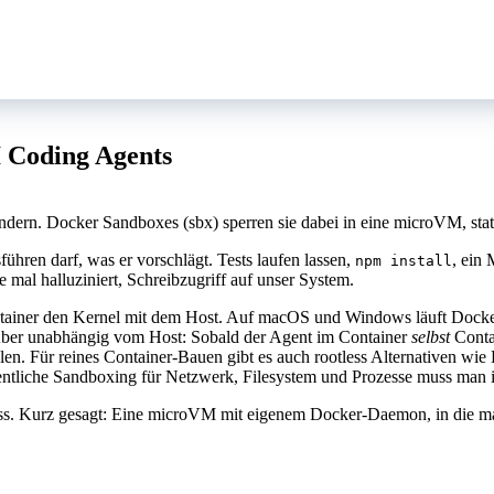
I Coding Agents
ndern. Docker Sandboxes (sbx) sperren sie dabei in eine microVM, statt
ühren darf, was er vorschlägt. Tests laufen lassen,
, ein 
npm install
mal halluziniert, Schreibzugriff auf unser System.
 Container den Kernel mit dem Host. Auf macOS und Windows läuft Docke
Aber unabhängig vom Host: Sobald der Agent im Container
selbst
Conta
len. Für reines Container-Bauen gibt es auch rootless Alternativen w
gentliche Sandboxing für Netzwerk, Filesystem und Prozesse muss man 
s. Kurz gesagt: Eine microVM mit eigenem Docker-Daemon, in die man