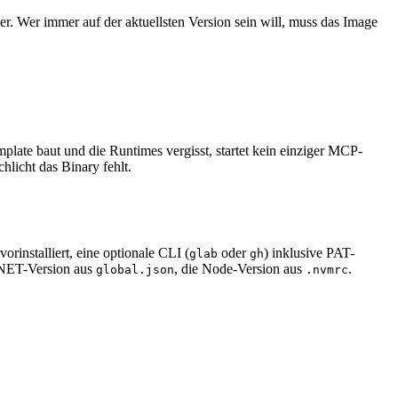
er. Wer immer auf der aktuellsten Version sein will, muss das Image
plate baut und die Runtimes vergisst, startet kein einziger MCP-
licht das Binary fehlt.
installiert, eine optionale CLI (
oder
) inklusive PAT-
glab
gh
.NET-Version aus
, die Node-Version aus
.
global.json
.nvmrc