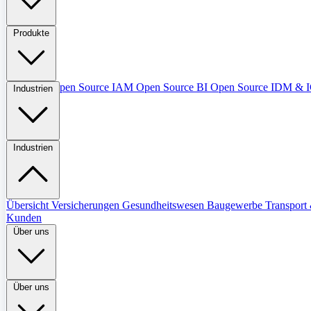
Produkte
Übersicht
Open Source IAM
Open Source BI
Open Source IDM &
Industrien
Industrien
Übersicht
Versicherungen
Gesundheitswesen
Baugewerbe
Transport 
Kunden
Über uns
Über uns