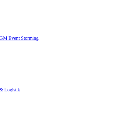
 IGM
Event Storming
& Logistik