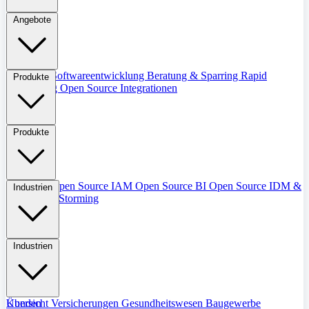
Angebote
Übersicht
Softwareentwicklung
Beratung & Sparring
Rapid
Produkte
Prototyping
Open Source Integrationen
Produkte
Übersicht
Open Source IAM
Open Source BI
Open Source IDM &
Industrien
IGM
Event Storming
Industrien
Übersicht
Kunden
Versicherungen
Gesundheitswesen
Baugewerbe