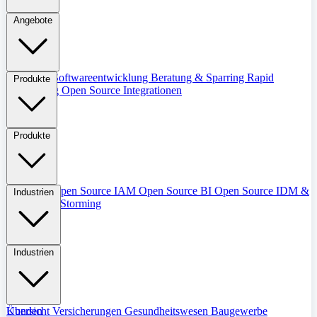
Angebote
Übersicht
Softwareentwicklung
Beratung & Sparring
Rapid
Produkte
Prototyping
Open Source Integrationen
Produkte
Übersicht
Open Source IAM
Open Source BI
Open Source IDM &
Industrien
IGM
Event Storming
Industrien
Übersicht
Kunden
Versicherungen
Gesundheitswesen
Baugewerbe