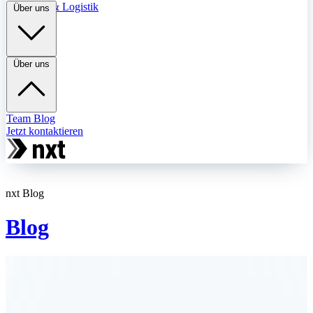
Transport & Logistik
Über uns
Über uns
Team
Blog
Jetzt kontaktieren
nxt Blog
Blog