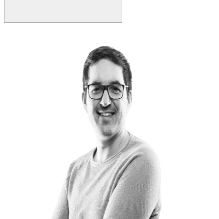
Die Kosten hängen vom Umfang ab. Die Software selbst ist
lizenzkostenfrei. Eine Basisintegration mit Dashboard-Setup und
SSO-Anbindung ist in wenigen Wochen umsetzbar. Projekte mit
Custom Plugins und komplexen Datenquellen können mehr Zeit
beanspruchen. Wir erstellen dir gerne ein individuelles Angebot.