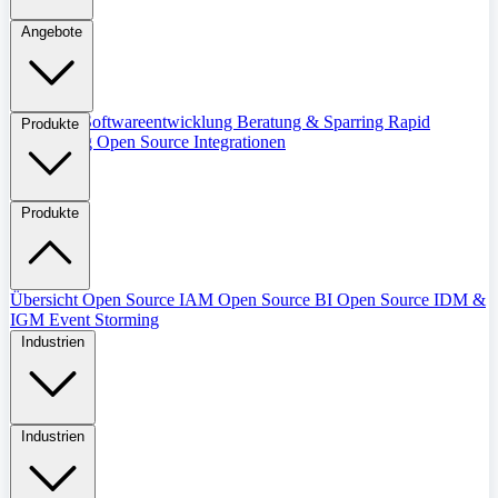
Angebote
Übersicht
Softwareentwicklung
Beratung & Sparring
Rapid
Produkte
Prototyping
Open Source Integrationen
Produkte
Übersicht
Open Source IAM
Open Source BI
Open Source IDM &
IGM
Event Storming
Industrien
Industrien