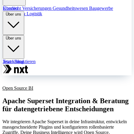
Übersicht
Kunden
Versicherungen
Gesundheitswesen
Baugewerbe
Transport & Logistik
Über uns
Über uns
Team
Jetzt kontaktieren
Blog
Open Source BI
Apache Superset Integration & Beratung
für datengetriebene Entscheidungen
Wir integrieren Apache Superset in deine Infrastruktur, entwickeln
massgeschneiderte Plugins und konfigurieren rollenbasierte
Zugriffe. Deine Business Intelligence wird Open Source,