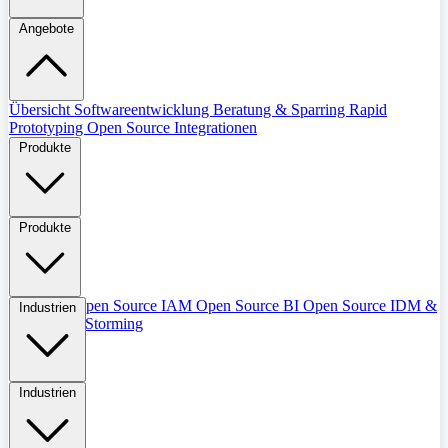
Angebote
Übersicht
Softwareentwicklung
Beratung & Sparring
Rapid
Prototyping
Open Source Integrationen
Produkte
Produkte
Übersicht
Open Source IAM
Open Source BI
Open Source IDM &
Industrien
IGM
Event Storming
Industrien