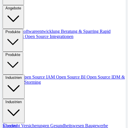
Angebote
Übersicht
Softwareentwicklung
Beratung & Sparring
Rapid
Produkte
Prototyping
Open Source Integrationen
Produkte
Übersicht
Open Source IAM
Open Source BI
Open Source IDM &
Industrien
IGM
Event Storming
Industrien
Übersicht
Kunden
Versicherungen
Gesundheitswesen
Baugewerbe