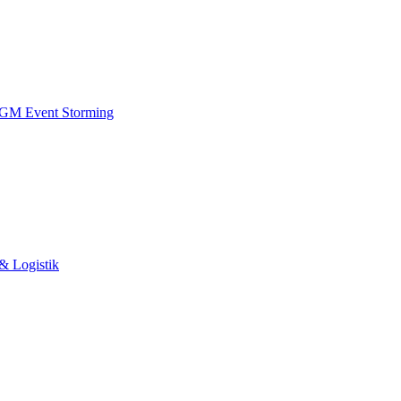
 IGM
Event Storming
& Logistik