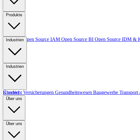
Produkte
Übersicht
Open Source IAM
Open Source BI
Open Source IDM &
Industrien
Industrien
Übersicht
Kunden
Versicherungen
Gesundheitswesen
Baugewerbe
Transport 
Über uns
Über uns