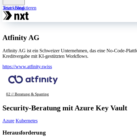
Team
Jetzt kontaktieren
Blog
Atfinity AG
Atfinity AG ist ein Schweizer Unternehmen, das eine No-Code-Platt
Kreditvergabe mit KI-gestützten Workflows.
https://www.atfinity.swiss
02 // Beratung & Sparring
Security-Beratung mit Azure Key Vault
Azure
Kubernetes
Herausforderung