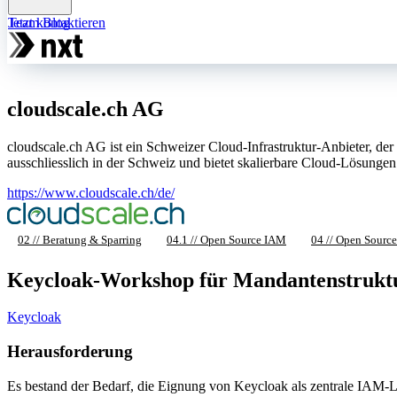
Team
Jetzt kontaktieren
Blog
cloudscale.ch AG
cloudscale.ch AG ist ein Schweizer Cloud-Infrastruktur-Anbieter, de
ausschliesslich in der Schweiz und bietet skalierbare Cloud-Lösungen
https://www.cloudscale.ch/de/
02 // Beratung & Sparring
04.1 // Open Source IAM
04 // Open Source
Keycloak-Workshop für Mandantenstrukt
Keycloak
Herausforderung
Es bestand der Bedarf, die Eignung von Keycloak als zentrale IAM-L