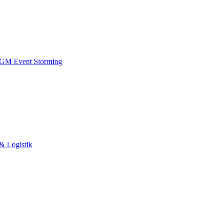
 IGM
Event Storming
& Logistik