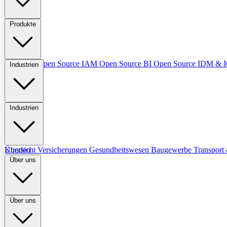
Produkte
Übersicht
Open Source IAM
Open Source BI
Open Source IDM &
Industrien
Industrien
Übersicht
Kunden
Versicherungen
Gesundheitswesen
Baugewerbe
Transport 
Über uns
Über uns