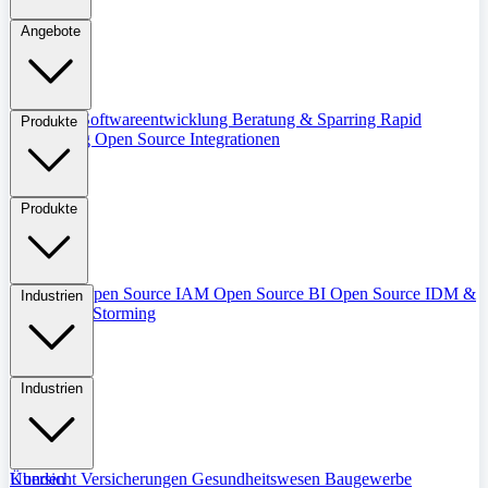
Angebote
Übersicht
Softwareentwicklung
Beratung & Sparring
Rapid
Produkte
Prototyping
Open Source Integrationen
Produkte
Übersicht
Open Source IAM
Open Source BI
Open Source IDM &
Industrien
IGM
Event Storming
Industrien
Übersicht
Kunden
Versicherungen
Gesundheitswesen
Baugewerbe