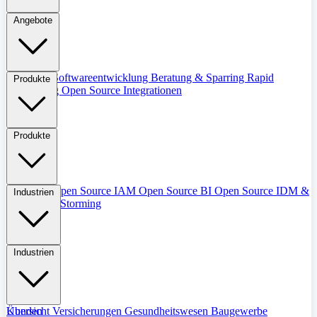
Angebote
Übersicht
Softwareentwicklung
Beratung & Sparring
Rapid
Produkte
Prototyping
Open Source Integrationen
Produkte
Übersicht
Open Source IAM
Open Source BI
Open Source IDM &
Industrien
IGM
Event Storming
Industrien
Übersicht
Kunden
Versicherungen
Gesundheitswesen
Baugewerbe