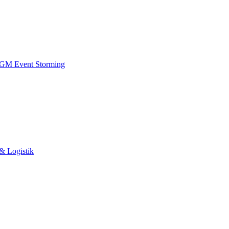
 IGM
Event Storming
& Logistik