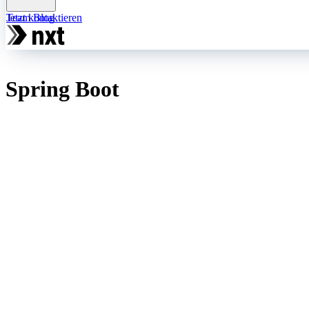
Team
Jetzt kontaktieren
Blog
Spring Boot