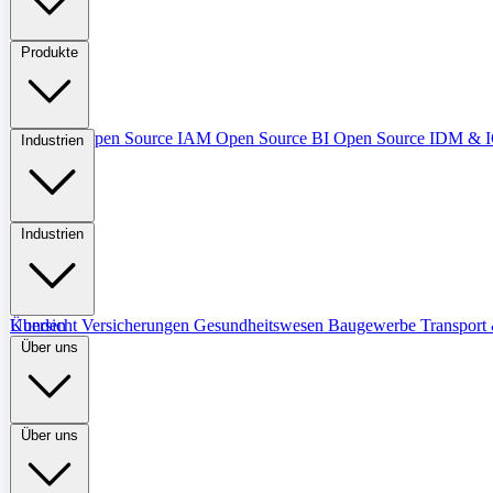
Produkte
Übersicht
Open Source IAM
Open Source BI
Open Source IDM &
Industrien
Industrien
Übersicht
Kunden
Versicherungen
Gesundheitswesen
Baugewerbe
Transport 
Über uns
Über uns