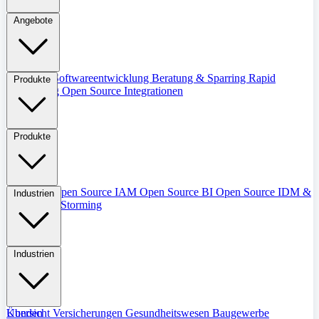
Angebote
Übersicht
Softwareentwicklung
Beratung & Sparring
Rapid
Produkte
Prototyping
Open Source Integrationen
Produkte
Übersicht
Open Source IAM
Open Source BI
Open Source IDM &
Industrien
IGM
Event Storming
Industrien
Übersicht
Kunden
Versicherungen
Gesundheitswesen
Baugewerbe