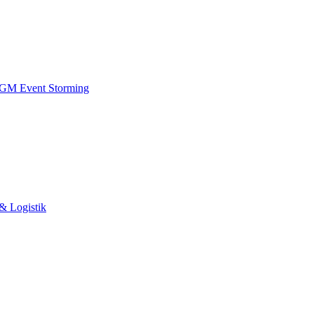
 IGM
Event Storming
& Logistik