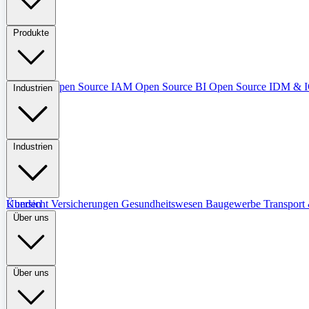
Produkte
Übersicht
Open Source IAM
Open Source BI
Open Source IDM &
Industrien
Industrien
Übersicht
Kunden
Versicherungen
Gesundheitswesen
Baugewerbe
Transport 
Über uns
Über uns